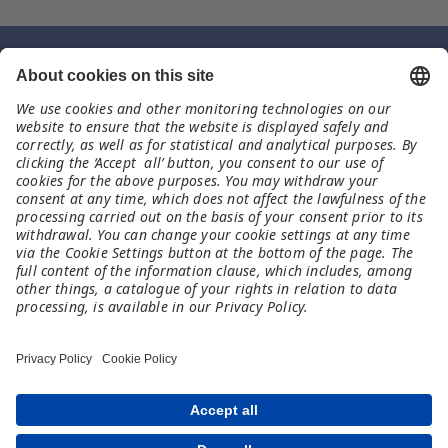
Contact
TechSoup
uk@meet-and-code.org
Legal
Imprint
Data Protection Notice