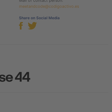
Mail of contact person:
meetandcode@codigoactivo.es
Share on Social Media