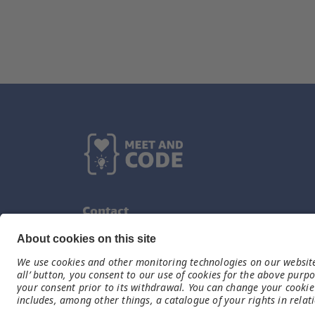
Contact
TechSoup
uk@meet-and-code.org