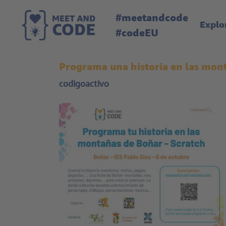
#meetandcode
Explo
#codeEU
Programa una historia en las mont
codigoactivo