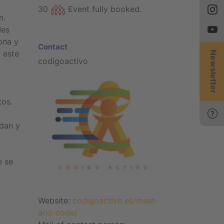
30
Event fully booked.
n.
Ies
ona y
Contact
 este
Newsletter
codigoactivo
tos.
dan y
e se
Website:
codigoactivo.es/meet-
and-code/