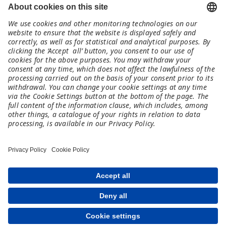
Kontakt
germany@meet-and-code.org
Rechtliches
Impressum
Datenschutz
Haftungsausschluss
Teilnahmebedingungen