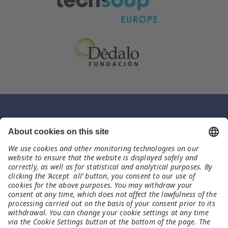
Contacto
Equipo Meet and Code España
Fundación Dédalo
meet-and-code@fundaciondedalo.org