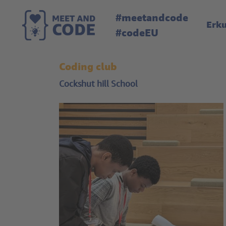
#meetandcode
Erk
#codeEU
Coding club
Cockshut hill School