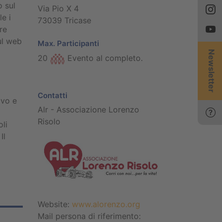
o sul
Via Pio X 4
e i
73039 Tricase
re
ul web
Max. Participanti
Newsletter
20
Evento al completo.
Contatti
ivo e
Alr - Associazione Lorenzo
Risolo
li
Il
Website:
www.alorenzo.org
Mail persona di riferimento: