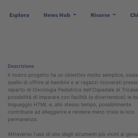
Esplora
News Hub
Risorse
Ch
L
Descrizione
Il nostro progetto ha un obiettivo molto semplice, ossia
quello di offrire ai bambini e ai ragazzi ricoverati presso
reparto di Oncologia Pediatrica dell'Ospedale di Tricase
possibilità di imparare con facilità (e divertendosi) le b
linguaggio HTML e, allo stesso tempo, possibilmente
contribuire ad alleggerire e rendere meno triste la loro
permanenza.
Attraverso l'uso di uno degli strumenti più vicini ai giova