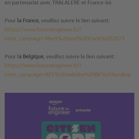
en partenariat avec TRALALERE et France-ioi.
Pour
la France
, veuillez suivre le lien suivant:
https://www.futureengineer.fr/?
mtm_campaign=Meet%20and%20Code%202023
Pour l
a Belgique
, veuillez suivre le lien suivant:
https://www.futureengineer.fr/?
mtm_campaign=AFE%20website%20BE%20landing