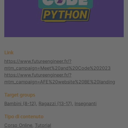
Link
https://www.futureengineer.fr/?
mtm_campaign=Meet%20and%20Code%202023
https://www.futureengineer.fr/?
mtm_campaign=AFE%20website%20BE%20landing
Target groups
Bambini (8-12)
,
Ragazzi (13-17)
,
Insegnanti
Tipo di contenuto
Corso Online
,
Tutorial