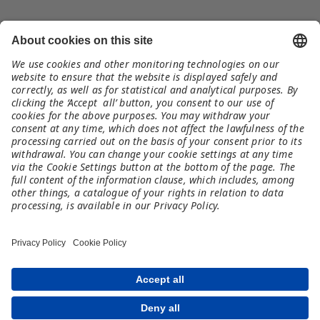
Kontakt
Fundacja TechSoup
tel. 664 040 333
poland@meet-and-code.org
Informacje
Imprint
Polityka Prywatności
Zastrzeżenia